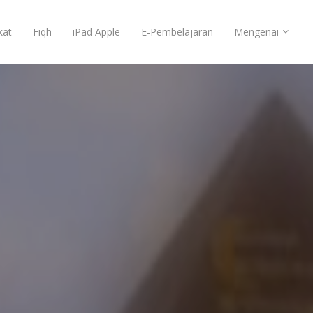
kat
Fiqh
iPad Apple
E-Pembelajaran
Mengenai